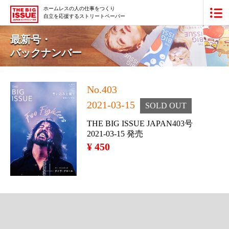
ホームレスの人の仕事をつくり
自立を応援するストリートペーパー
ビッグイシュー日本版とは
最新号・
バックナンバー
買いたい
販売したい
No.403
2021-03-15
SOLD OUT
最新号・バックナンバー
THE BIG ISSUE JAPAN403号
あなたにできること
2021-03-15 発売
¥ 450
ビッグイシューの本・商品
団体情報
広告掲載
寄付・応援する