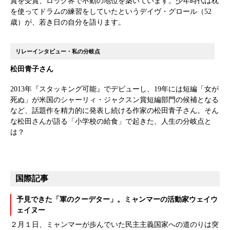
賞を受賞、ロック界で不動の地位を築いています。少年時代は枕
を使ってドラムの練習をしていたというデイヴ・グロール（52
歳）が、若き日の自分を語ります。
リレーインタビュー・私の分岐点
松田青子さん
2013年『スタッキング可能』でデビューし、19年には短編「女が
死ぬ」が米国のシャーリィ・ジャクスン賞短編部門の候補となる
など、話題作を精力的に発表し続ける作家の松田青子さん。そん
な松田さんが語る「小学校の給食」で起きた、人生の分岐点と
は？
国際記事
予見できた「軍のクーデター」。ミャンマーの活動家ウェイウ
ェイヌー
２月１日、ミャンマーが歩んでいた民主主義国家への道のりは突