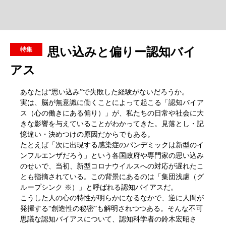
思い込みと偏りー認知バイ
アス
あなたは“思い込み”で失敗した経験がないだろうか。
実は、脳が無意識に働くことによって起こる「認知バイア
ス（心の働きにある偏り）」が、私たちの日常や社会に大
きな影響を与えていることがわかってきた。見落とし・記
憶違い・決めつけの原因だからでもある。
たとえば「次に出現する感染症のパンデミックは新型のイ
ンフルエンザだろう」という各国政府や専門家の思い込み
のせいで、当初、新型コロナウイルスへの対応が遅れたこ
とも指摘されている。この背景にあるのは「集団浅慮（グ
ループシンク ※）」と呼ばれる認知バイアスだ。
こうした人の心の特性が明らかになるなかで、逆に人間が
発揮する“創造性の秘密”も解明されつつある。そんな不可
思議な認知バイアスについて、認知科学者の鈴木宏昭さ