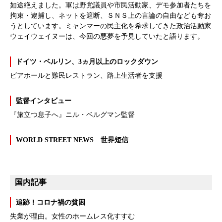
如途絶えました。軍は野党議員や市民活動家、デモ参加者たちを
拘束・逮捕し、ネットを遮断、ＳＮＳ上の言論の自由なども奪お
うとしています。ミャンマーの民主化を希求してきた政治活動家
ウェイウェイヌーは、今回の悪夢を予見していたと語ります。
ドイツ・ベルリン、3ヵ月以上のロックダウン
ビアホールと難民レストラン、路上生活者を支援
監督インタビュー
『旅立つ息子へ』ニル・ベルグマン監督
WORLD STREET NEWS 世界短信
国内記事
追跡！コロナ禍の貧困
失業が理由。女性のホームレス化すすむ