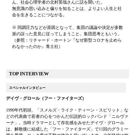
ん、社会心理学者の北村英哉さんに話を聞いた。
無意識の思い込みと偏りを知ることは、よりよい人生と社
会を生きることにつながる。
※ 同調圧力などが原因となって、集団の議論や決定が多数
派の誤った意見に従ってしまうこと。集団思考ともいう。
（参照：リチャード・ホートン『なぜ新型コロナを止めら
れなかったのか』青土社）
TOP INTERVIEW
スペシャルインタビュー
デイヴ・グロール（フー・ファイターズ）
1990年代初頭、「スメルズ・ライク・ティーン・スピリット」な
どの代表曲で若者の心をつかんだ伝説的ロックバンド「ニルヴァ
ーナ」。当時ドラマーとして存在感をみせたデイヴ・グロール
は、解散後に結成した「フー・ファイターズ」で11回のグラミー