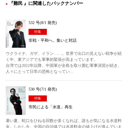
『難民 』に関連したバックナンバー
532 号(8/1 発売)
特集
非戦・平和へ。集いと対話
ウクライナ、ガザ、イラン……。世界で出口の見えない戦争が続
く中、東アジアでも軍事的緊張が高まっています。
台湾では2022年以降、中国軍が全島を取り囲む軍事演習が続き、
人々にとって日常の恐怖となってい...
530 号(7/1 発売)
特集
市民による「水道」再生
暑い夏、蛇口をひねる回数が多くなれば、誰もが気になる水道料
金。しかし今、全国の自治体では水道料金の値上げが進んでいま