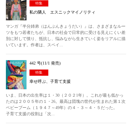
特集
私の隣人 エスニックマイノリティ
マンガ『半分姉弟（はんぶんきょうだい）』は、さまざまなルー
ツをもつ若者たちが、日本の社会で日常的に受ける見えにくい差
別に対して憤り、抵抗し、悩みながら生きていく姿をリアルに描
いています。作者は、スペイ...
442 号(11/1 発売)
特集
幸せ呼ぶ、子育て支援
いま、日本の出生率は１・30（２０２1年）。これが最も低かっ
たのは２００５年の１・26。最高は団塊の世代が生まれた第１次
ベビーブーム（１９４７～49年）の４・３～４・５だった。
子育て支援の役割は「次...