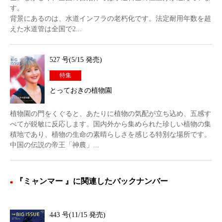
す。
背景にあるのは、水道インフラの老朽化です。法定耐用年数を超
えた水道管は全国で2...
527 号(5/15 発売)
特集
とっておきの植物園
植物園の門をくぐると、あたりに植物の気配が立ち込め、五感す
べてが鋭敏に反応します。国内外から集められた珍しい植物の集
積地であり、植物の生命の素晴らしさを感じる特別な場所です。
中国の伝説の帝王「神農」...
『ミャンマー 』に関連したバックナンバー
443 号(11/15 発売)