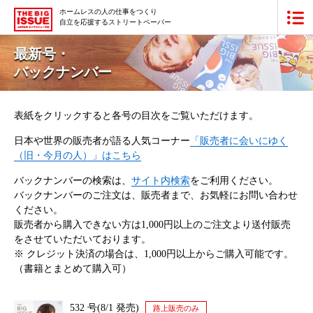
ホームレスの人の仕事をつくり
自立を応援するストリートペーパー
ビッグイシュー日本版とは
最新号・
バックナンバー
買いたい
販売したい
表紙をクリックすると各号の目次をご覧いただけます。
日本や世界の販売者が語る人気コーナー
「販売者に会いにゆく
最新号・バックナンバー
（旧・今月の人）」はこちら
バックナンバーの検索は、
サイト内検索
をご利用ください。
あなたにできること
バックナンバーのご注文は、販売者まで、お気軽にお問い合わせ
ください。
ビッグイシューの本・商品
販売者から購入できない方は1,000円以上のご注文より送付販売
をさせていただいております。
※ クレジット決済の場合は、1,000円以上からご購入可能です。
団体情報
広告掲載
（書籍とまとめて購入可）
寄付・応援する
532 号(8/1 発売)
路上販売のみ