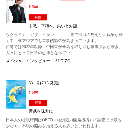
¥ 500
特集
非戦・平和へ。集いと対話
ウクライナ、ガザ、イラン……。世界で出口の見えない戦争が続
く中、東アジアでも軍事的緊張が高まっています。
台湾では2022年以降、中国軍が全島を取り囲む軍事演習が続き、
人々にとって日常の恐怖となってい...
スペシャルインタビュー： SUGIZO
531 号(7/15 発売)
¥ 500
特集
睡眠を味方に
日本人の睡眠時間はOECD（経済協力開発機構）の調査では最も
少なく、不眠の悩みを抱える人も多いといわれます。