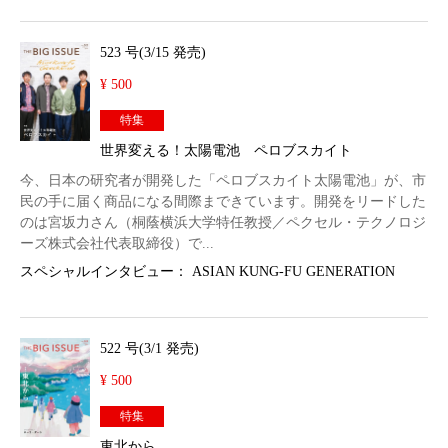
523 号(3/15 発売)
¥ 500
特集
世界変える！太陽電池 ペロブスカイト
今、日本の研究者が開発した「ペロブスカイト太陽電池」が、市
民の手に届く商品になる間際まできています。開発をリードした
のは宮坂力さん（桐蔭横浜大学特任教授／ペクセル・テクノロジ
ーズ株式会社代表取締役）で...
スペシャルインタビュー： ASIAN KUNG-FU GENERATION
522 号(3/1 発売)
¥ 500
特集
東北から