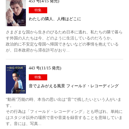
453 号(4/15 発売)
特集
わたしの隣人、人権はどこに
さまざまな国から生きのびるため日本に逃れ、私たちの隣で暮ら
す外国の人たちは今、どのように生活しているのだろうか。
政治的に不安定な母国へ帰国できないなどの事情を抱えている
が、日本政府から滞在許可がおり...
443 号(11/15 発売)
特集
音でよみがえる風景 フィールド・レコーディング
“動画”万能の時、本当の思い出は“音”で残したいという人がいま
す。
その行為は「フィールド・レコーディング」とも呼ばれ、単純に
はスタジオ以外の場所で音や音楽を録音することを意味していま
す。音には、写真...