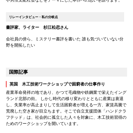
や男性支配社会などをテーマにした本作への思いを語ります。
リレーインタビュー・私の分岐点
書評家、ライター 杉江松恋さん
会社員の傍ら、ミステリー書評を書いた 誰も気づいていない分
野を開拓したい
国際記事
英国 木工技術ワークショップで困窮者の仕事作り
産業革命発祥の地であり、かつて毛織物や鉄鋼業で栄えたイング
ランド北部の街。 しかし時代の移り変わりとともに産業は衰退
し、失業率が高止まりして生活困窮者が増える一方、家賃高騰で
荒廃した空き家が目立ちます。そこで自立支援団体「ハンドクラ
フテッド」は、社会的に孤立した人々を対象に、木工技術習得の
ためのワークショップを開いています。