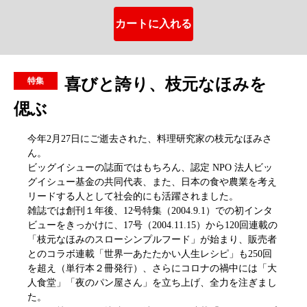
喜びと誇り、枝元なほみを
偲ぶ
今年2月27日にご逝去された、料理研究家の枝元なほみさ
ん。
ビッグイシューの誌面ではもちろん、認定 NPO 法人ビッ
グイシュー基金の共同代表、また、日本の食や農業を考え
リードする人として社会的にも活躍されました。
雑誌では創刊１年後、12号特集（2004.9.1）での初インタ
ビューをきっかけに、17号（2004.11.15）から120回連載の
「枝元なほみのスローシンプルフード」が始まり、販売者
とのコラボ連載「世界一あたたかい人生レシピ」も250回
を超え（単行本２冊発行）、さらにコロナの禍中には「大
人食堂」「夜のパン屋さん」を立ち上げ、全力を注ぎまし
た。