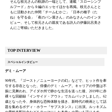
そんな枝元さんの軌跡の一端として、連載「スローシンプ
ルフード」から９編のエッセイほかを再掲。枝元さんとと
もに活動された仲間「チームむかご」「日本の種子（た
ね）を守る会」「夜のパン屋さん」のみなさんへのインタ
ビュー、そして枝元さんの親友である詩人の伊藤比呂美さ
んにご寄稿いただきました。
TOP INTERVIEW
スペシャルインタビュー
デミ・ムーア
90年代、『ゴースト／ニューヨークの幻』などで、ヒット作を牽
引する存在となった、俳優のデミ・ムーア。キャリアの中盤は不
振に見舞われ、アイダホ州で静かな生活を送った後、2019年に赤
裸々な回顧録『インサイド・アウト』でカムバックしました。62
歳となった今、身体的な恐怖体験を描き、新時代の映画として話
題を集めるボディ・ホラー『サブスタンス』に出演。ルッキズム