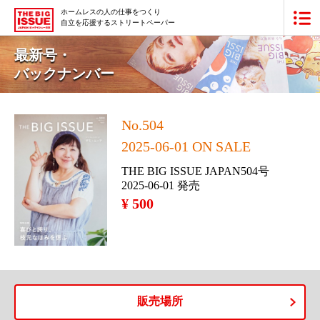
ホームレスの人の仕事をつくり
自立を応援するストリートペーパー
ビッグイシュー日本版とは
最新号・
バックナンバー
買いたい
販売したい
No.504
2025-06-01 ON SALE
最新号・バックナンバー
THE BIG ISSUE JAPAN504号
2025-06-01 発売
あなたにできること
¥ 500
ビッグイシューの本・商品
団体情報
広告掲載
寄付・応援する
販売場所