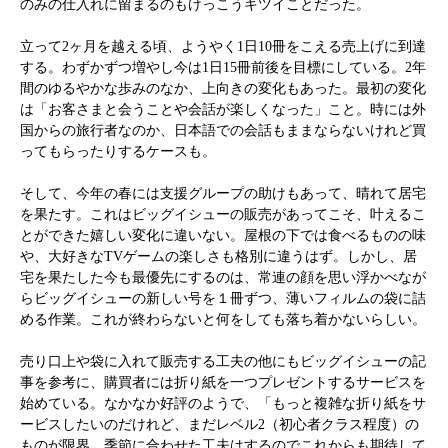
のみの仕入れに留まるのもけっこうキツイことだった。
立って2ヶ月を越える頃、ようやく1日10冊をこえる売上げに到達
する。わずかずつ増やし今は1日15冊前後を目標にしている。2年
間のゆるやかな歩みのなか、上向きの変化もあった。最初の変化
は「お客さまと会うことや会話が楽しくなった」こと。時には外
国からの旅行者なのか、日本語での会話もままならないけれど買
ってもらったりするケースも。
そして、今年の春には支援グループの助けもあって、晴れて居宅
を果たす。これはビッグイシューの販売があってこそ、叶えるこ
とができた嬉しい変化に違いない。屋根の下では食べるものの味
や、大好きなTVゲームの楽しさも格別に違うはず。しかし、居
宅を果たした今も最優先にするのは、常連の顔を思い浮かべなが
らビッグイシューの新しい号を１冊ずつ、薄いフィルムの袋に詰
める作業。これが終わらないと何をしても落ち着かないらしい。
売り口上や袋に入れて販売する工夫の他にもビッグイシューの記
事を参考に、購買者には折り紙を一つプレゼントするサービスを
始めている。なかなか好評のようで、「もっと複雑な折り紙をサ
ービスしたいのだけれど、まだレベル2（初心者クラス程度）の
ものが限界。季節に合わせた工夫はするのでこれからも期待して