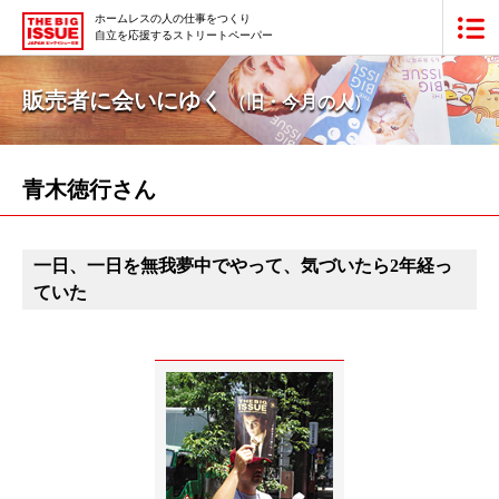
ホームレスの人の仕事をつくり
自立を応援するストリートペーパー
ビッグイシュー日本版とは
販売者に会いにゆく
（旧・今月の人）
買いたい
販売したい
青木徳行さん
最新号・バックナンバー
一日、一日を無我夢中でやって、気づいたら2年経っ
あなたにできること
ていた
ビッグイシューの本・商品
団体情報
広告掲載
寄付・応援する