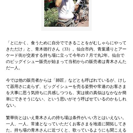
「とにかく、食うために自分でできることをがむしゃらにやって
きただけ」と、青木徳行さん（33）。仙台市内、青葉通りとアー
ケード街が交差する持ち場に立って今年の７月で丸2年。仙台で
のビッグイシュー販売が始まって当初からの販売者は青木さんた
だ一人。
今では他の販売者からは「師匠」などとも呼ばれているが、けし
て器用さに走らず、ビッグイシューを売る姿勢や常連のお客さま
を大事に思う気持ちに共感しつつも、実は彼の真似はなかなか簡
単にできそうにない、という思いがそう呼ばせているのかもしれ
ない。
繁華街とはいえ青木さんの持ち場は条件がいい方とはいえない。
一人、一人、常連となっていただくお客さまを地道に開拓してき
た。持ち場の青木さんに近づくと、歌っているようにも聞こえる