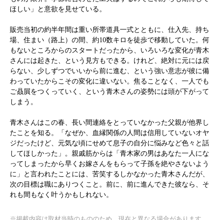
ほしい」と意欲を見せている。
販売当初の約半年間は重い所帯道具一式とともに、仕入先、持ち
場、住まい（路上）の間、約10数キロを徒歩で移動していた。何
もないところからのスタートだったから、いろいろな変化が青木
さんには起きた、という見方もできる。けれど、絶対に元には戻
らない、少しずつでいいから前に進む、という強い意志が彼に備
わっていたからこその変化に違いない。焦ることなく、一人でも
ご贔屓をつくっていく、という青木さんの姿勢には頭が下がって
しまう。
青木さんはこの春、長い間連絡をとっていなかった父親が他界し
たことを知る。「なぜか、血縁関係の人間は信用していないオヤ
ジだったけど、元気な頃にせめて息子の自分に悩みなど色々と話
してほしかった」。親戚筋からは「青木家の男はあなた一人にな
ってしまったから早くお嫁さんをもらって子孫を絶やさないよう
に」と言われたことには、苦笑するしかなかった青木さんだが、
次の目標は職にありつくこと。前に、前に進んできた彼なら、そ
れも間もなく叶うかもしれない。
※掲載内容は取材当時のもののため、現在と異なる場合があります。