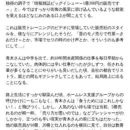
独得の調子で「情報雑誌ビッグイシュー～1冊200円の販売です
～」と、今ではすっかり街角の風景に溶け込んでいるような錯覚
を覚えるほどなじみのある口上が聞こえてくる。
これは販売トレーニングのビデオに登場していた販売社のスタイ
ルを、彼なりにアレンジしたそうだ。「昔のモノ売りで竹屋～さ
おだけ～とか、市場でセリの時のかけ声とか、そういうのも参考
にして…」
青木さんは中学を出て、約10年間水産関係の仕事を毎日早朝から
こなしていた。肉体的には辛い仕事だったが少しずつ、任される
量が多くなることにやりがいも見いだした頃、会社の都合でリス
トラ。親との間もギクシャクしてこともあって、結局路上に出る
ことになる。
路上生活にすっかり馴染んだ頃、ホームレス支援グループからの
呼びかけに一も二もなく、青木さんは「食うためにはこれしかな
い！」と飛びつく。しかし、人気のない持ち場では当初、5冊売
れるのが精一杯。「売り方が悪いのでは」などプレッシャーがの
しかかり、立つのも辛い現実が青木さんの前に立ちはだかった。
他の販売員が10冊、20冊と仕入れるのを横目に見て、自分は数冊