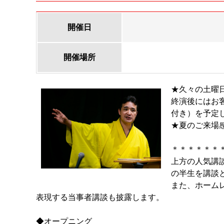
開催日
開催場所
★久々の土曜
終演後にはお客
付き）を予定
★夏のご来場
＊＊＊＊＊＊
上方の人気講
の半生を講談
また、ホーム
表現する当事者講談も披露します。
◆オープニング