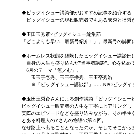
◆ビッグイシュー講談部がおすすめ記事を紹介する
ビッグイシューの現役販売者でもある壱秀と播秀
◆玉田玉秀斎×ビッグイシュー編集部
「どこよりも早い、最新号紹介！」。最新号の誌面
◆ホームレス状態を経験したビッグイシュー講談部
自身の人生を盛り込んだ"当事者講談”。心を込め
6月のテーマ「無／む」。
玉玉亭壱秀、玉玉亭播秀、玉玉亭秀洛
※「ビッグイシュー講談部」……NPOビッグイ
◆玉田玉秀斎さんによる創作講談「ビッグイシュー物
ビッグイシュー販売者の人生を丁寧にヒアリングし
実際のエピソードなどを盛り込みながら、その半生
とある料理人のYさんの物語の第４回。
なぜ路上へ出ることとなったのか、そしてそこから