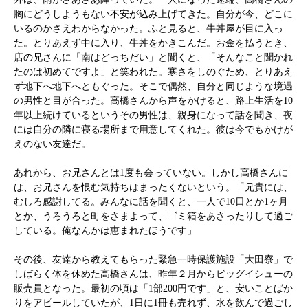
胸にどうしようもない不安が込み上げてきた。自分が今、どこに
いるのかさえわからなかった。ふと見ると、牛丼屋が目に入っ
た。とりあえず中に入り、牛丼をかきこんだ。お金を払うとき、
店の兄さんに「南はどっちだい」と聞くと、「そんなこと聞かれ
たのは初めてですよ」と笑われた。寒さをしのぐため、とりあえ
ず地下へ地下へともぐった。そこで偶然、自分と同じような境遇
の男性と目が合った。高橋さんから声をかけると、路上生活を10
年以上続けているというその男性は、親身になって話を聞き、夜
には自分の隣に寝る場所まで用意してくれた。彼は今でもかけが
えのない友達だ。
あれから、お兄さんとは1度も会っていない。しかし高橋さんに
は、お兄さんを恨む気持ちはまったくないという。「兄貴には、
むしろ感謝してる。みんなに話を聞くと、一人で10日とか1ヶ月
とか、うろうろと町をさまよって、ゴミ箱をあさったりして過ご
している。俺なんかは恵まれたほうです」
その後、友達から教えてもらった緊急一時保護施設「大田寮」で
しばらく体を休めた高橋さんは、昨年２月からビッグイシューの
販売員となった。最初の頃は「1部200円です」と、安いことばか
りをアピールしていたが、1日に1冊も売れず、水を飲んで過ごし