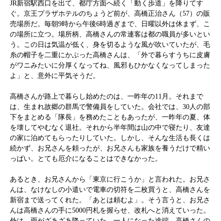
JR新宿駅西口を出て、都庁方面へ続く「動く歩道」を降りてす
ぐ。京王プラザホテルのちょうど前が、高橋正治さん（57）の販
売場所だ。毎朝9時から午後6時過ぎまで、日曜以外は休まず、こ
の場所に立つ。場所柄、高橋さんの常連客は都の職員が多いとい
う。この日は気温が低く、身を切るような風が吹いていたが、毛
糸の帽子を二重にかぶった高橋さんは、「外で暮らすうちに皮膚
がワニみたいに分厚くなってね、風邪もひかなくなってしまった
よ」と、意外に平気そうだ。
高橋さんが路上で暮らし始めたのは、一昨年の11月。それまで
は、生まれ故郷の群馬で警備員をしていた。会社では、30人の部
下をまとめる「隊長」を務めたこともあったが、一昨年の夏、体
を壊してやむなく退社。それから半年間は山の中で寝たり、友達
の家に泊めてもらったりしていた。しかし、そんな生活も長くは
続かず、お兄さんを頼ったが、お兄さんも家族を養うだけで精い
っぱい。とても厄介になることはできなかった。
あるとき、お兄さんから「東京に行こうか」と言われた。お兄さ
んは、なけなしの小遣いで電車の切符を二枚買うと、高橋さんを
新宿まで送ってくれた。「あとは頼むよ」。そう言うと、お兄さ
んは高橋さんの手に5000円札を握らせ、改札へと消えていった。
外は、雨がざあざあ降っていた。一人になった途端、高橋さんの