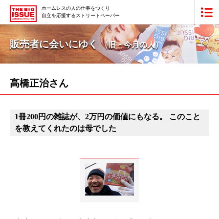
ホームレスの人の仕事をつくり
自立を応援するストリートペーパー
ビッグイシュー日本版とは
販売者に会いにゆく
（旧・今月の人）
買いたい
販売したい
高橋正治さん
最新号・バックナンバー
1冊200円の雑誌が、2万円の価値にもなる。 このこと
あなたにできること
を教えてくれたのは母でした
ビッグイシューの本・商品
団体情報
広告掲載
寄付・応援する