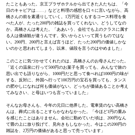
たこともあった。京王プラザホテルから出てきた人たちは、「今
日のキャビアは……」などと料理の感想を口々に言いながら、高
橋さんの前を素通りしていく。1万円近くもするコース料理を食
べた人が、たった200円の雑誌を買ってくれない。どうしてなの
か。高橋さんは考えた。「ああいう、会社でも上のクラスに属す
る人は価値観が違うんです。安いからといって買うものではな
い。200円、200円と言えば言うほど、たった200円の価値しかな
いのかと思われてしまう。以来、値段を言うのはやめました」
このことに気づかせてくれたのは、高橋さんのお母さんだった。
「近くの温泉に行って500円のお菓子を買っても、みんなで旅の
思い出でも語りながら、1000円だと思って食べれば1000円の味が
する。反対に、外国へ行って100万円の宝石を買っても、タンス
の肥やしになれば何も価値がない。どっちが価値あることか考え
てみなさい、と母はいつも言っていました」
そんなお母さんも、今年の元日に他界した。電車賃のない高橋さ
んは、葬式に出ることすらかなわなかった。「今ほど1円の重み
を感じたことはありません。会社に勤めていた頃は、200円なん
て畳の上に放り投げて、見向きもしなかった。今はこの200円の
雑誌を、2万円の価値があると思って売っています」