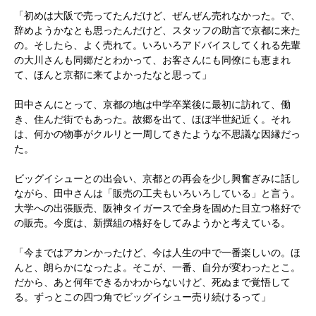
「初めは大阪で売ってたんだけど、ぜんぜん売れなかった。で、
辞めようかなとも思ったんだけど、スタッフの助言で京都に来た
の。そしたら、よく売れて。いろいろアドバイスしてくれる先輩
の大川さんも同郷だとわかって、お客さんにも同僚にも恵まれ
て、ほんと京都に来てよかったなと思って」
田中さんにとって、京都の地は中学卒業後に最初に訪れて、働
き、住んだ街でもあった。故郷を出て、ほぼ半世紀近く。それ
は、何かの物事がクルリと一周してきたような不思議な因縁だっ
た。
ビッグイシューとの出会い、京都との再会を少し興奮ぎみに話し
ながら、田中さんは「販売の工夫もいろいろしている」と言う。
大学への出張販売、阪神タイガースで全身を固めた目立つ格好で
の販売。今度は、新撰組の格好をしてみようかと考えている。
「今まではアカンかったけど、今は人生の中で一番楽しいの。ほ
んと、朗らかになったよ。そこが、一番、自分が変わったとこ。
だから、あと何年できるかわからないけど、死ぬまで覚悟して
る。ずっとこの四つ角でビッグイシュー売り続けるって」