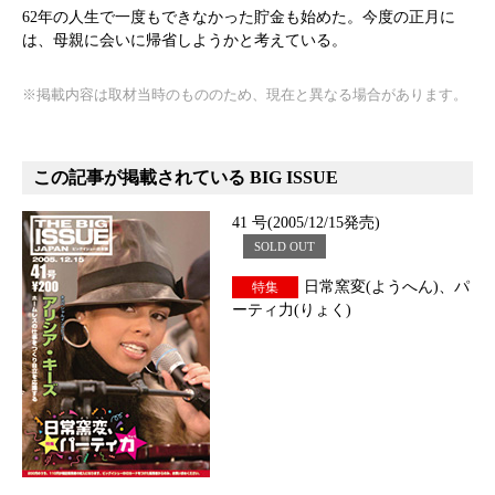
62年の人生で一度もできなかった貯金も始めた。今度の正月に
は、母親に会いに帰省しようかと考えている。
※掲載内容は取材当時のもののため、現在と異なる場合があります。
この記事が掲載されている BIG ISSUE
41 号(2005/12/15発売)
SOLD OUT
日常窯変(ようへん)、パ
特集
ーティ力(りょく)