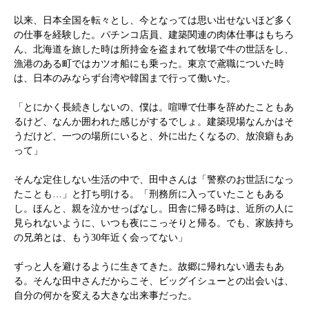
以来、日本全国を転々とし、今となっては思い出せないほど多く
の仕事を経験した。パチンコ店員、建築関連の肉体仕事はもちろ
ん、北海道を旅した時は所持金を盗まれて牧場で牛の世話をし、
漁港のある町ではカツオ船にも乗った。東京で鳶職についた時
は、日本のみならず台湾や韓国まで行って働いた。
「とにかく長続きしないの、僕は。喧嘩で仕事を辞めたこともあ
るけど、なんか囲われた感じがするでしょ。建築現場なんかはそ
うだけど、一つの場所にいると、外に出たくなるの、放浪癖もあ
って」
そんな定住しない生活の中で、田中さんは「警察のお世話になっ
たことも…」と打ち明ける。「刑務所に入っていたこともある
し。ほんと、親を泣かせっぱなし。田舎に帰る時は、近所の人に
見られないように、いつも夜にこっそりと帰る。でも、家族持ち
の兄弟とは、もう30年近く会ってない」
ずっと人を避けるように生きてきた。故郷に帰れない過去もあ
る。そんな田中さんだからこそ、ビッグイシューとの出会いは、
自分の何かを変える大きな出来事だった。