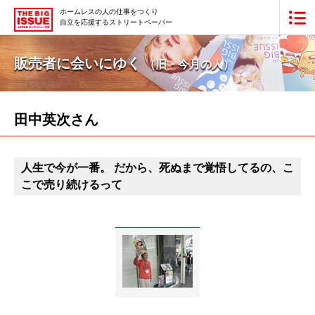
ホームレスの人の仕事をつくり
自立を応援するストリートペーパー
ビッグイシュー日本版とは
販売者に会いにゆく
（旧・今月の人）
買いたい
販売したい
田中英次さん
最新号・バックナンバー
人生で今が一番。 だから、死ぬまで覚悟してるの、こ
あなたにできること
こで売り続けるって
ビッグイシューの本・商品
団体情報
広告掲載
寄付・応援する