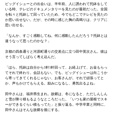
ビッグイシューとの出会いは、半年前。人に誘われて托鉢をして
いる時、テレビのドキュメンタリーを見たのが最初だった。全国
を転々と托鉢して回っていたため、今でもどこでテレビを見たの
か思い出せない。だが、その時に感じた胸の高鳴りは、クリアに
思い出せる。
「なんか、すごく感動してね。何に感動したんだろう？托鉢とは
違うなって思ったのかな？」
京都の四条通りと河原町通りの交差点に立つ田中英次さん。彼は
そう言ってしばらく考え込んだ。
「ほら、托鉢は自分から1軒1軒回って、お経上げて、お金もらっ
てそれで終わり。会話もない。でも、ビッグイシューは向こうか
ら寄ってきてくれるじゃない、お客さんが。それで頑張ってと
か、声もかけてもらえる。励みになるし、勇気出るよね」
田中さんは、福井県生まれ。故郷は、冬になると、ただしんしん
と雪が降り積もるようなところだった。「いつも家の屋根でスキ
ーができるぐらい積もってた」と振り返る。中学卒業と同時に、
田中さんはそんな故郷を後にする。