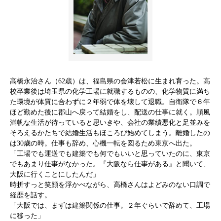
高橋永治さん（62歳）は、福島県の会津若松に生まれ育った。高
校卒業後は埼玉県の化学工場に就職するものの、化学物質に満ち
た環境が体質に合わずに２年弱で体を壊して退職。自衛隊で６年
ほど勤めた後に郡山へ戻って結婚をし、配送の仕事に就く。順風
満帆な生活が待っていると思いきや、会社の業績悪化と足並みを
そろえるかたちで結婚生活もほころび始めてしまう。離婚したの
は30歳の時。仕事も辞め、心機一転を図るため東京へ出た。
「工場でも運送でも建築でも何でもいいと思っていたのに、東京
でもあまり仕事がなかった。『大阪なら仕事がある』と聞いて、
大阪に行くことにしたんだ」
時折すっと笑顔を浮かべながら、高橋さんはよどみのない口調で
経歴を話す。
「大阪では、まずは建築関係の仕事。２年ぐらいで辞めて、工場
に移った」