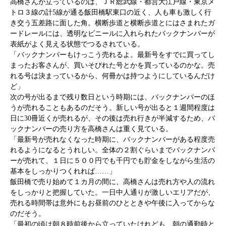
高橋さんが立っているのは、ＪＲ総武線・都営大江戸線・東京メ
トロ３線の計5線が通る飯田橋駅東口の近く、人も車も激しく行
き交う五差路に面した角。横断歩道と横断歩道とにはさまれたガ
ードレールには、透明なビニールに入れられたバックナンバーが
表紙がよく見える状態でつるされている。
「バックナンバーもけっこう売れるよ。最新号をすでに買ってし
まったお客さんが、買いそびれた号とかを買っているのかな。売
れる号は決まっているから、何冊かは持つようにしているんだけ
ど」
次の号が出るまで残り数日という時期には、バックナンバーのほ
うが売れることもあるのだそう。新しい号が出ると１週間程度は
日に30冊近くが売れるが、その後は売れ行きが半減するため、バ
ックナンバーの売り方を高橋さんは重く見ている。
「最新号が売れなくなった時期に、バックナンバーがある程度売
れるようになるとうれしい。全体の２割ぐらいまでバックナンバ
ーが売れて、１日に５００円でも千円でも貯金をしながら生活の
基本をしっかりつくれれば……」
飯田橋で売り始めて１カ月の間に、高橋さんは売れ方や人の流れ
をしっかりと把握していた。一日中人通りが激しいエリアだが、
売れる時間帯は意外にもお昼前のひとときや午後に入ってからな
のだそう。
「最初の頃は朝８時前後から立っていたけれども、朝の通勤時と