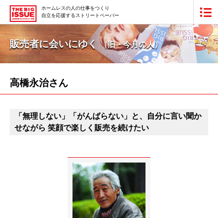
ホームレスの人の仕事をつくり
自立を応援するストリートペーパー
ビッグイシュー日本版とは
販売者に会いにゆく
（旧・今月の人）
買いたい
販売したい
高橋永治さん
最新号・バックナンバー
「無理しない」「がんばらない」と、自分に言い聞か
あなたにできること
せながら 笑顔で楽しく販売を続けたい
ビッグイシューの本・商品
団体情報
広告掲載
寄付・応援する