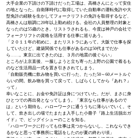
大手企業の下請けの下請けだった工場は、高橋さんにとって安住
の地となった。自衛隊時代に取得していた自動車の運転免許や大
型免許の経験を生かしてフォークリフトの免許を取得するなど、
高橋さんは順調に20年以上勤め続ける。会社の人員整理の対象と
なったのは55歳のとき。リストラされるも、今度は神戸の会社で
フォークリフトの資格を活用する仕事に巡りあう。
「２０１１年の初めに、またリストラにあって。大阪で仕事を探
していたけど、建築関係でも仕事があるのは50代までだか
ら……。東京に出てきたのは、３月の地震の後ぐらい」
ところが上京直後、一服しようと立ち寄った上野の公園で着るも
のなど生活用品一式を置き引きされてしまう。
「自動販売機に飲み物を買いに行った、たった50～60メートルぐ
らいの間。飲み物を買って戻って、しばらくしてから『あれ？』
って」
幸いなことに、お金や免許証は身につけていた。だが、まさに身
ひとつでの再出発となってしまう。「東京なら仕事があるので
は」という期待も、ハローワークに通ううちに薄らいでいく。そ
して、炊き出しの場でたまたま入手した小冊子『路上生活脱出ガ
イド』で、ビッグイシューのことを知る。
「ハローワークに行っても仕事は見つからないし、これならでき
るかなと思って事務所に電話をしたのが夏の終わり頃」