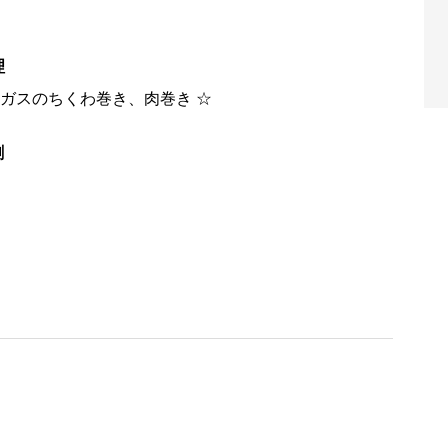
理
ラガスのちくわ巻き、肉巻き ☆
劇