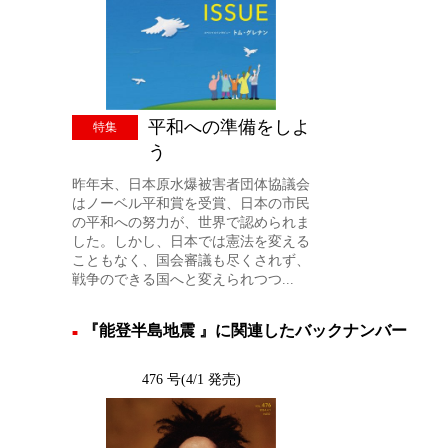
平和への準備をしよ
特集
う
昨年末、日本原水爆被害者団体協議会
はノーベル平和賞を受賞、日本の市民
の平和への努力が、世界で認められま
した。しかし、日本では憲法を変える
こともなく、国会審議も尽くされず、
戦争のできる国へと変えられつつ...
『能登半島地震 』に関連したバックナンバー
476 号(4/1 発売)