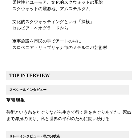
柔軟性とユーモア、文化的スクウォットの系譜
スクウォットの震源地、アムステルダム
文化的スクウォッティングという「探検」
セルビア・ベオグラードから
軍事施設を市民の手でアートの村に
スロベニア・リュブリャナ市のメテルコバ芸術村
TOP INTERVIEW
スペシャルインタビュー
草間 彌生
芸術という糸をたぐりながら生きて行く道をさぐりあてた。死ぬ
まで渾身の限り、私と世界の平和のために闘い続ける
リレーインタビュー・私の分岐点