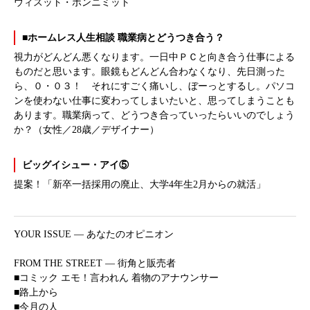
ウィスット・ポンニミット
■ホームレス人生相談 職業病とどうつき合う？
視力がどんどん悪くなります。一日中ＰＣと向き合う仕事による
ものだと思います。眼鏡もどんどん合わなくなり、先日測った
ら、０・０３！ それにすごく痛いし、ぼーっとするし。パソコ
ンを使わない仕事に変わってしまいたいと、思ってしまうことも
あります。職業病って、どうつき合っていったらいいのでしょう
か？（女性／28歳／デザイナー）
ビッグイシュー・アイ⑤
提案！「新卒一括採用の廃止、大学4年生2月からの就活」
YOUR ISSUE ― あなたのオピニオン
FROM THE STREET ― 街角と販売者
■コミック エモ！言われん 着物のアナウンサー
■路上から
■今月の人