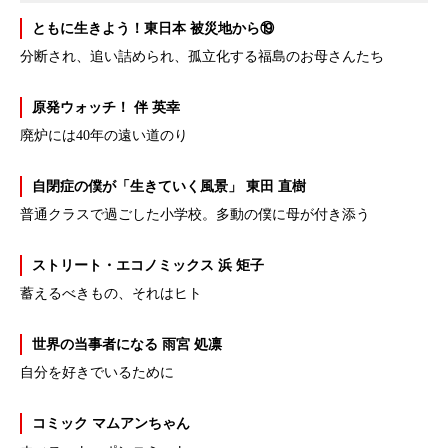
ともに生きよう！東日本 被災地から⑲
分断され、追い詰められ、孤立化する福島のお母さんたち
原発ウォッチ！ 伴 英幸
廃炉には40年の遠い道のり
自閉症の僕が「生きていく風景」 東田 直樹
普通クラスで過ごした小学校。多動の僕に母が付き添う
ストリート・エコノミックス 浜 矩子
蓄えるべきもの、それはヒト
世界の当事者になる 雨宮 処凛
自分を好きでいるために
コミック マムアンちゃん