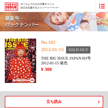
ホームレスの人の仕事をつくり
自立を応援するストリートペーパー
ビッグイシュー日本版とは
最新号・
バックナンバー
買いたい
販売したい
No.183
2012-01-15
SOLD OUT
最新号・バックナンバー
THE BIG ISSUE JAPAN183号
あなたにできること
2012-01-15 発売
¥ 300
ビッグイシューの本・商品
団体情報
広告掲載
寄付・応援する
立ち読み