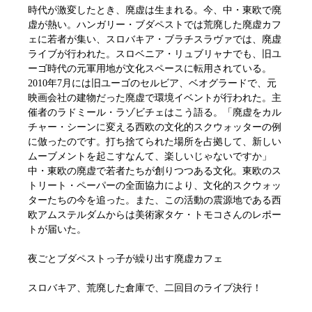
時代が激変したとき、廃虚は生まれる。今、中・東欧で廃
虚が熱い。ハンガリー・ブダペストでは荒廃した廃虚カフ
ェに若者が集い、スロバキア・ブラチスラヴァでは、廃虚
ライブが行われた。スロベニア・リュブリャナでも、旧ユ
ーゴ時代の元軍用地が文化スペースに転用されている。
2010年7月には旧ユーゴのセルビア、ベオグラードで、元
映画会社の建物だった廃虚で環境イベントが行われた。主
催者のラドミール・ラゾビチェはこう語る。「廃虚をカル
チャー・シーンに変える西欧の文化的スクウォッターの例
に倣ったのです。打ち捨てられた場所を占拠して、新しい
ムーブメントを起こすなんて、楽しいじゃないですか」
中・東欧の廃虚で若者たちが創りつつある文化。東欧のス
トリート・ペーパーの全面協力により、文化的スクウォッ
ターたちの今を追った。また、この活動の震源地である西
欧アムステルダムからは美術家タケ・トモコさんのレポー
トが届いた。
夜ごとブダペストっ子が繰り出す廃虚カフェ
スロバキア、荒廃した倉庫で、二回目のライブ決行！