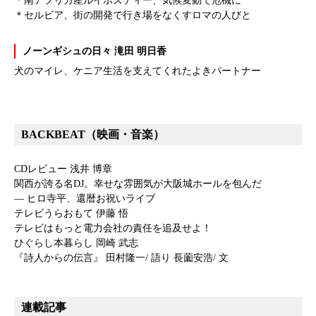
＊南アフリカ産ルイボスティー、気候変動で危機に
＊セルビア、街の開発で行き場をなくすロマの人びと
ノーンギシュの日々 滝田 明日香
犬のマイレ、ケニア生活を支えてくれたよきパートナー
BACKBEAT（映画・音楽）
CDレビュー 浅井 博章
関西が誇る名DJ。幸せな雰囲気が大阪城ホールを包んだ
― ヒロ寺平、還暦お祝いライブ
テレビうらおもて 伊藤 悟
テレビはもっと電力会社の責任を追及せよ！
ひぐらし本暮らし 岡崎 武志
『詩人からの伝言』 田村隆一/ 語り 長薗安浩/ 文
連載記事