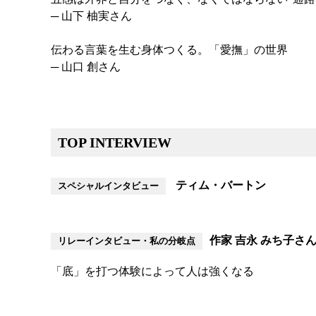
─ 山下 柚実さん
伝わる言葉を生む身体つくる。「愛撫」の世界
─ 山口 創さん
TOP INTERVIEW
ティム・バートン
スペシャルインタビュー
作家 吉永 みち子さ
リレーインタビュー・私の分岐点
「底」を打つ体験によって人は強くなる