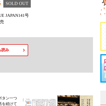
5
SOLD OUT
SUE JAPAN141号
発売
ち読み
ボタン一つ
活を続けて