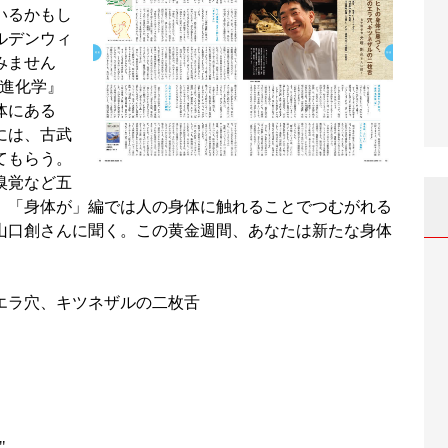
いるかもし
ルデンウィ
みません
の進化学』
体にある
には、古武
てもらう。
嗅覚など五
。「身体が」編では人の身体に触れることでつむがれる
山口創さんに聞く。この黄金週間、あなたは新たな身体
エラ穴、キツネザルの二枚舌
"