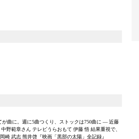
べてが曲に。週に5曲つくり、ストックは750曲に ― 近藤
中野範章さん テレビうらおもて 伊藤 悟 結果重視で、
岡崎 武志 熊井啓『映画「黒部の太陽」全記録』