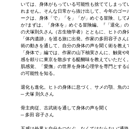
いては、身体がもっている可能性も捨ててしまって
れません。そんな日常から抜け出して、今年のゴー
ークは、身体「で」「を」「が」めぐる冒険、して
か?まずは、「身体を」めぐる冒険編。『「退化」
の犬塚則久さん（古生物学者）とともに、ヒトの身
「体内遺跡」を巡る旅に出発。作家の多田容子さん
術の動きを通して、自分の身体の声を聞く術を教え
「身体で」編では、作家の山下柚実さんに、触覚や
感を頼りに東京を散歩する醍醐味を教えていただく
肌感覚、「愛撫」の世界を身体心理学を専門とする
の可能性を知る。
退化も進化。ヒトの身体に息づく、サメの顎、魚の
─ 犬塚 則久さん
骨主肉従、古武術を通して身体の声を聞く
─ 多田 容子さん
五感は外界と自分をつなぐ、なくてはならない"通路