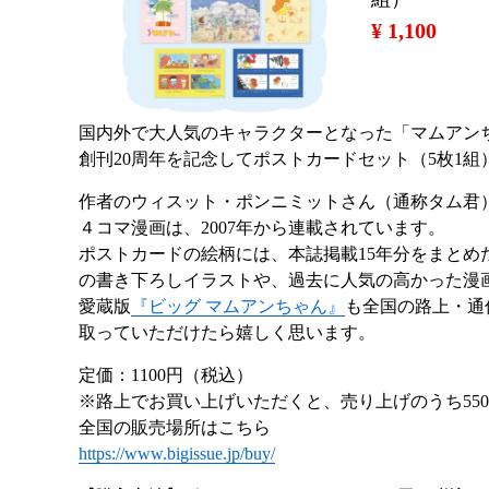
¥ 1,100
国内外で大人気のキャラクターとなった「マムアン
創刊20周年を記念してポストカードセット（5枚1
作者のウィスット・ポンニミットさん（通称タム君
４コマ漫画は、2007年から連載されています。
ポストカードの絵柄には、本誌掲載15年分をまとめた
の書き下ろしイラストや、過去に人気の高かった漫
愛蔵版
『ビッグ マムアンちゃん』
も全国の路上・通
取っていただけたら嬉しく思います。
定価：1100円（税込）
※路上でお買い上げいただくと、売り上げのうち55
全国の販売場所はこちら
https://www.bigissue.jp/buy/