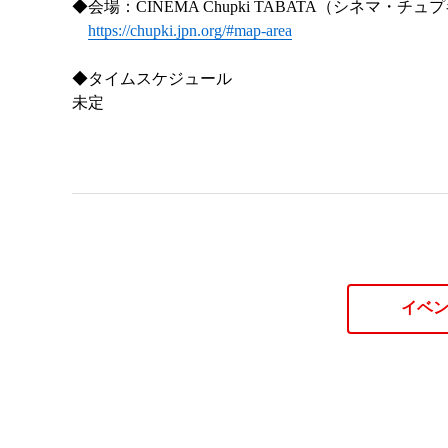
◆会場：CINEMA Chupki TABATA（シネマ・
https://chupki.jpn.org/#map-area
◆タイムスケジュール
未定
イベ