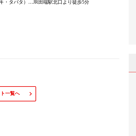
チュプキ・タバタ）…JR田端駅北口より徒歩5分
ント一覧へ