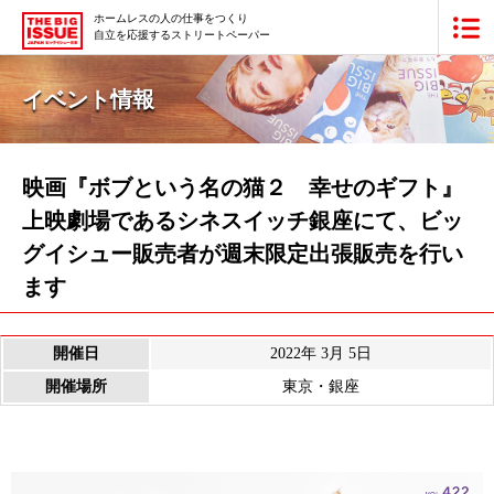
ホームレスの人の仕事をつくり
自立を応援するストリートペーパー
ビッグイシュー日本版とは
イベント情報
買いたい
販売したい
映画『ボブという名の猫２ 幸せのギフト』
上映劇場であるシネスイッチ銀座にて、ビッ
最新号・バックナンバー
グイシュー販売者が週末限定出張販売を行い
ます
あなたにできること
ビッグイシューの本・商品
開催日
2022年 3月 5日
開催場所
東京・銀座
団体情報
広告掲載
寄付・応援する