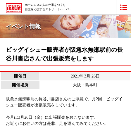
ホームレスの人の仕事をつくり
自立を応援するストリートペーパー
ビッグイシュー日本版とは
イベント情報
買いたい
販売したい
ビッグイシュー販売者が阪急水無瀬駅前の長
谷川書店さんで出張販売をします
最新号・バックナンバー
あなたにできること
開催日
2021年 3月 26日
開催場所
大阪・島本町
ビッグイシューの本・商品
阪急水無瀬駅前の長谷川書店さんのご厚意で、月2回、ビッグイ
シュー販売者が出張販売をしています。
団体情報
広告掲載
今月は3月26日（金）に出張販売をおこないます。
寄付・応援する
お近くにお住いの方は是非、足を運んでみてください。