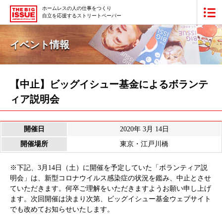
ホームレスの人の仕事をつくり
自立を応援するストリートペーパー
ビッグイシュー日本版とは
イベント情報
買いたい
販売したい
【中止】ビッグイシュー基金によるボランテ
ィア説明会
最新号・バックナンバー
あなたにできること
開催日
2020年 3月 14日
開催場所
東京・江戸川橋
ビッグイシューの本・商品
※下記、3月14日（土）に開催を予定していた「ボランティア説
明会」は、新型コロナウイルス感染症の状況を鑑み、中止とさせ
団体情報
広告掲載
ていただきます。何卒ご理解をいただきますようお願い申し上げ
ます。次回開催は決まり次第、ビッグイシュー基金ウェブサイト
寄付・応援する
でも改めてお知らせいたします。