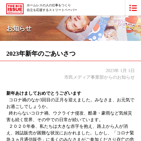
ホームレスの人の仕事をつくり
自立を応援するストリートペーパー
ビッグイシュー日本版とは
お知らせ
買いたい
販売したい
2023年新年のごあいさつ
最新号・バックナンバー
2023年 1月 1日
市民メディア事業部からのお知らせ
あなたにできること
新年あけましておめでとうございます
ビッグイシューの本・商品
コロナ禍のなか3回目の正月を迎えました。みなさま、お元気で
お過ごしでしょうか。
終わらないコロナ禍、ウクライナ侵攻、酷暑・豪雨など気候災
団体情報
広告掲載
害も続く世界、その中での日常が続いています。
２０２０年春、私たちは大きな赤字を抱え、路上から人が消
寄付・応援する
え、雑誌販売が困難な状況におかれました。しかし、「コロナ緊
急３ヵ月通信販売」に多くのみなさまがご参加くださり存亡の危