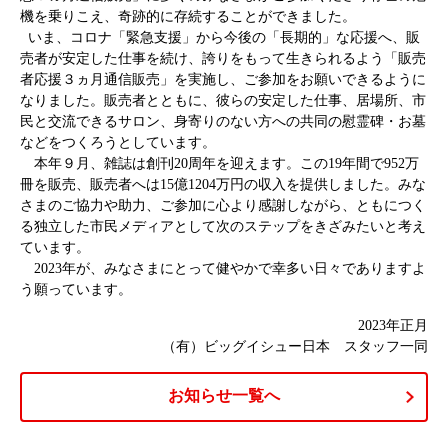
機を乗りこえ、奇跡的に存続することができました。
いま、コロナ「緊急支援」から今後の「長期的」な応援へ、販
売者が安定した仕事を続け、誇りをもって生きられるよう「販売
者応援３ヵ月通信販売」を実施し、ご参加をお願いできるように
なりました。販売者とともに、彼らの安定した仕事、居場所、市
民と交流できるサロン、身寄りのない方への共同の慰霊碑・お墓
などをつくろうとしています。
本年９月、雑誌は創刊20周年を迎えます。この19年間で952万
冊を販売、販売者へは15億1204万円の収入を提供しました。みな
さまのご協力や助力、ご参加に心より感謝しながら、ともにつく
る独立した市民メディアとして次のステップをきざみたいと考え
ています。
2023年が、みなさまにとって健やかで幸多い日々でありますよ
う願っています。
2023年正月
（有）ビッグイシュー日本 スタッフ一同
お知らせ一覧へ